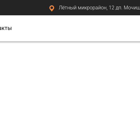
Лётный микрорайон, 12 дп. Мочищ
акты